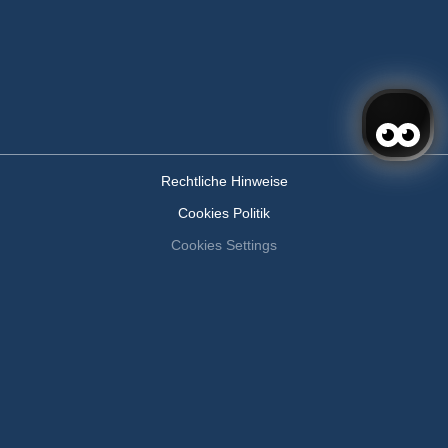
Rechtliche Hinweise
Cookies Politik
Cookies Settings
Cookie settings
Anmelden
Buchung bearbeiten
Livro de Reclamações
RAL
entwickelt von
mirai