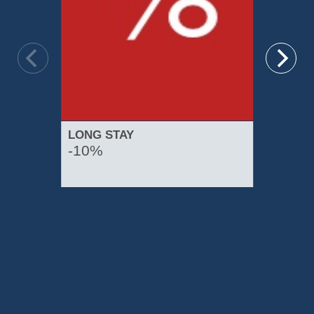
LONG STAY
FR
-10%
o