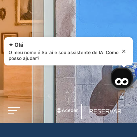
✦ Olá
O meu nome é Sarai e sou assistente de IA. Como
posso ajudar?
Aceder
RESERVAR
Aceder / Registar-se
Gerir a minha reserva
Aviso Legal