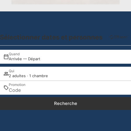
Sélectionner dates et personnes
Effacer
Quand
Arrivée — Départ
Qui
2 adultes · 1 chambre
Promotion
Recherche